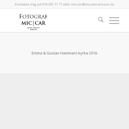
Kontakta mig på 070-591 11 77 eller miccar@micaelcarlsson.se
Emma & Gustav Hammarö kyrka 2016