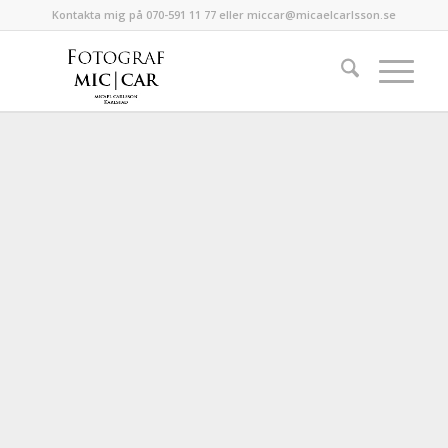
Kontakta mig på 070-591 11 77 eller miccar@micaelcarlsson.se