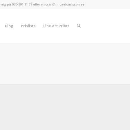
mig på 070-591 11 77 eller miccar@micaelcarlsson.se
Blog
Prislista
Fine Art Prints