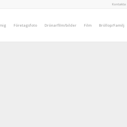
Kontakta 
 mig
Företagsfoto
Drönarfilm/bilder
Film
Bröllop/Familj