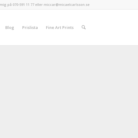
mig på 070-591 11 77 eller miccar@micaelcarlsson.se
Blog
Prislista
Fine Art Prints