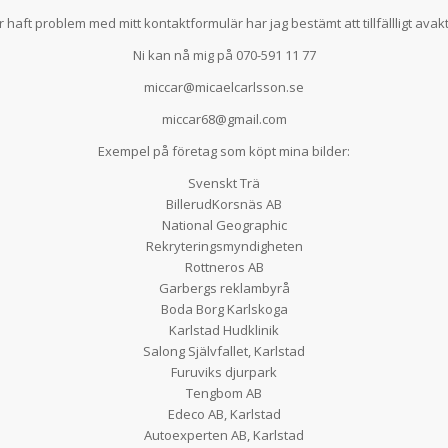
r haft problem med mitt kontaktformulär har jag bestämt att tillfällligt avakt
Ni kan nå mig på 070-591 11 77
miccar@micaelcarlsson.se
miccar68@gmail.com
Exempel på företag som köpt mina bilder:
Svenskt Trä
BillerudKorsnäs AB
National Geographic
Rekryteringsmyndigheten
Rottneros AB
Garbergs reklambyrå
Boda Borg Karlskoga
Karlstad Hudklinik
Salong Självfallet, Karlstad
Furuviks djurpark
Tengbom AB
Edeco AB, Karlstad
Autoexperten AB, Karlstad