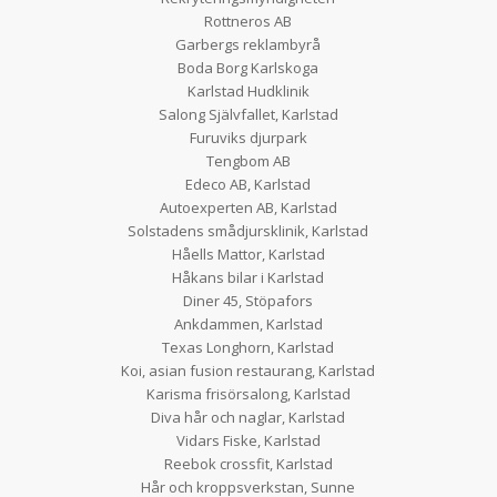
Rottneros AB
Garbergs reklambyrå
Boda Borg Karlskoga
Karlstad Hudklinik
Salong Självfallet, Karlstad
Furuviks djurpark
Tengbom AB
Edeco AB, Karlstad
Autoexperten AB, Karlstad
Solstadens smådjursklinik, Karlstad
Håells Mattor, Karlstad
Håkans bilar i Karlstad
Diner 45, Stöpafors
Ankdammen, Karlstad
Texas Longhorn, Karlstad
Koi, asian fusion restaurang, Karlstad
Karisma frisörsalong, Karlstad
Diva hår och naglar, Karlstad
Vidars Fiske, Karlstad
Reebok crossfit, Karlstad
Hår och kroppsverkstan, Sunne