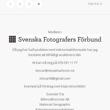
Sida 4 av 4
1
2
3
4
Medlem i
Då jag har haft problem med mitt kontaktformulär har jag
bestämt att tillfällligt avaktivera det.
Ni kan nå mig på 070-591 11 77
miccar@micaelcarlsson.se
miccar68@gmail.com
Exempel på företag som köpt mina bilder:
Svenskt Trä
BillerudKorsnäs AB
National Geographic
Rekryteringsmyndigheten