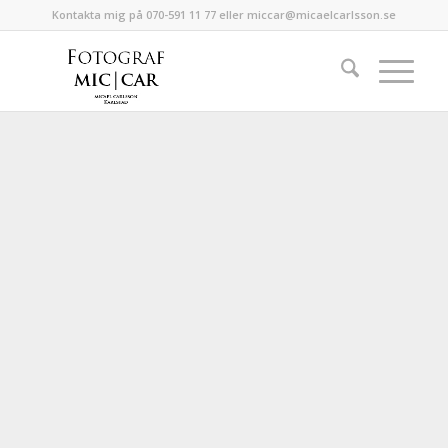
Kontakta mig på 070-591 11 77 eller miccar@micaelcarlsson.se