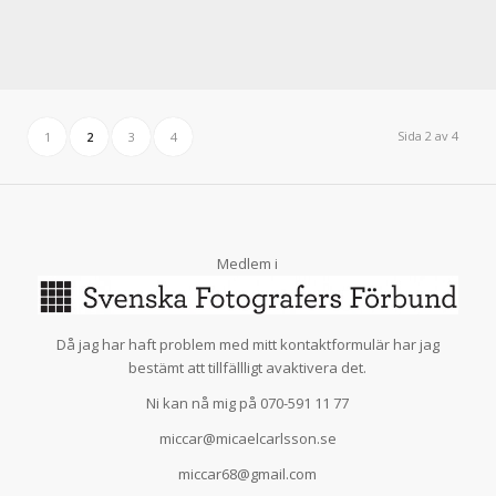
Sida 2 av 4
1
2
3
4
Medlem i
Då jag har haft problem med mitt kontaktformulär har jag
bestämt att tillfällligt avaktivera det.
Ni kan nå mig på 070-591 11 77
miccar@micaelcarlsson.se
miccar68@gmail.com