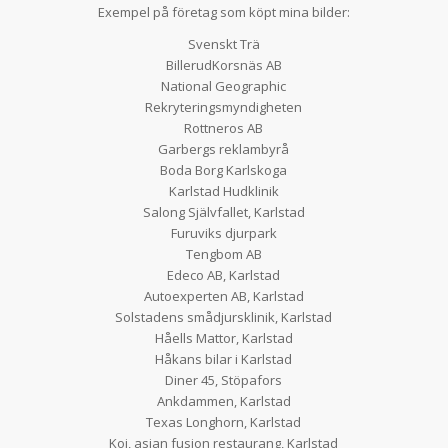
Exempel på företag som köpt mina bilder:
Svenskt Trä
BillerudKorsnäs AB
National Geographic
Rekryteringsmyndigheten
Rottneros AB
Garbergs reklambyrå
Boda Borg Karlskoga
Karlstad Hudklinik
Salong Självfallet, Karlstad
Furuviks djurpark
Tengbom AB
Edeco AB, Karlstad
Autoexperten AB, Karlstad
Solstadens smådjursklinik, Karlstad
Håells Mattor, Karlstad
Håkans bilar i Karlstad
Diner 45, Stöpafors
Ankdammen, Karlstad
Texas Longhorn, Karlstad
Koi, asian fusion restaurang, Karlstad