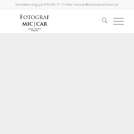
Kontakta mig på 070-591 11 77 eller miccar@micaelcarlsson.se