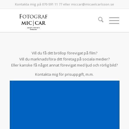
Kontakta mig på 070-591 11 77 eller miccar@micaelcarlsson.se
Vill du få ditt bröllop förevigat på film?
Vill du marknadsföra ditt företag på sociala medier?
Eller kanske få något annat förevigat med ljud och rörlig bild?
Kontakta mig för prisuppgift, m.m.