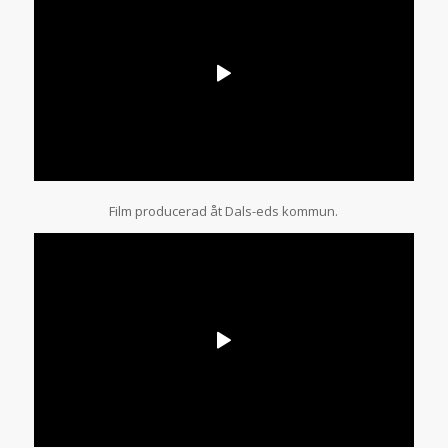
Film producerad åt Dals-eds kommun.