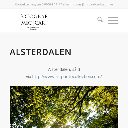
Kontakta mig på 070-591 11 77 eller miccar@micaelcarlsson.se
ALSTERDALEN
Alsterdalen, såld
via
http://www.artphotocollection.com/