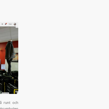
gå runt och
länksymbolen