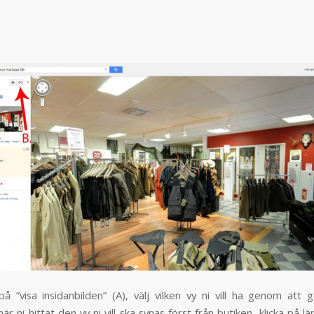
på ”visa insidanbilden” (A), välj vilken vy ni vill ha genom att 
är ni hittat den vy ni vill ska synas först från butiken, klicka på 