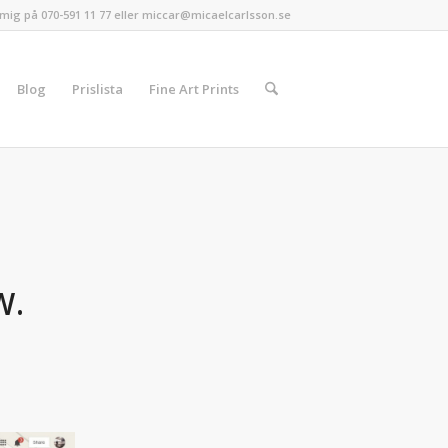
mig på 070-591 11 77 eller miccar@micaelcarlsson.se
Blog
Prislista
Fine Art Prints
W.