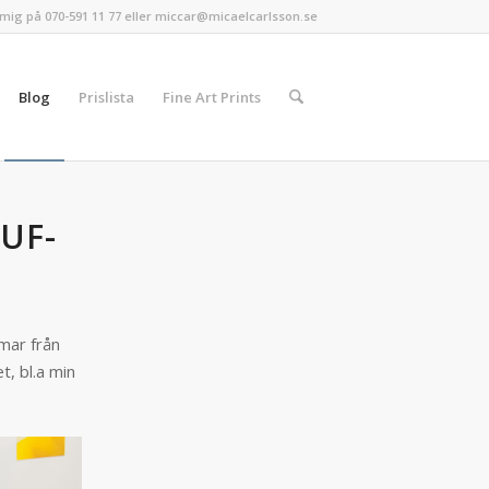
mig på 070-591 11 77 eller miccar@micaelcarlsson.se
Blog
Prislista
Fine Art Prints
UF-
mar från
t, bl.a min