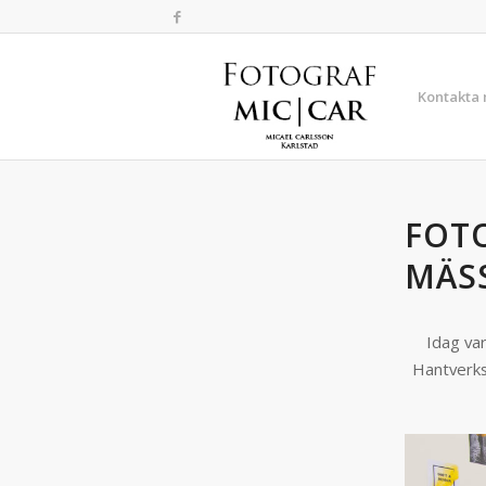
Kontakta
FOT
MÄS
Idag va
Hantverk