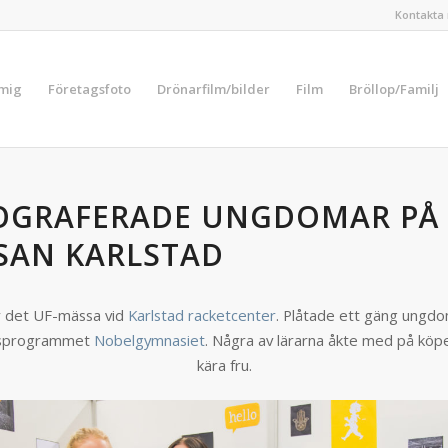
Kontakta 
 mig
Företagsfoto
Drönarfilm/bilder
Film
Bröllop/Familj
OGRAFERADE UNGDOMAR PÅ 
SAN KARLSTAD
r det UF-mässa vid
Karlstad racketcenter
. Plåtade ett gäng ungdo
sprogrammet
Nobelgymnasiet
. Några av lärarna åkte med på köpe
kära fru.