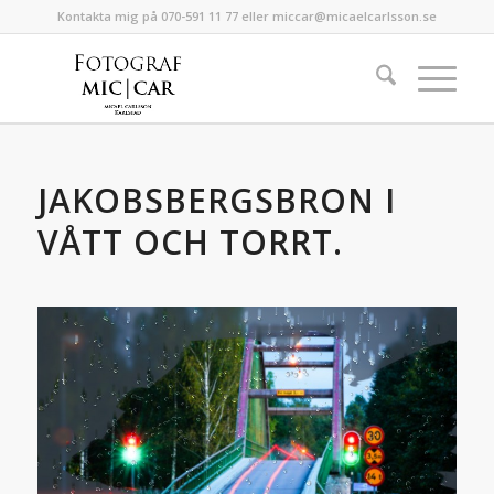
Kontakta mig på 070-591 11 77 eller miccar@micaelcarlsson.se
JAKOBSBERGSBRON I
VÅTT OCH TORRT.