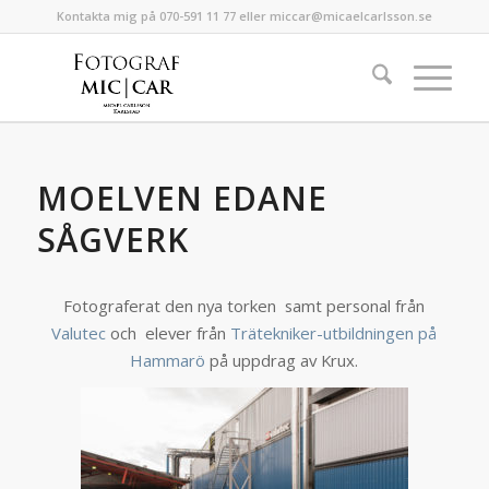
Kontakta mig på 070-591 11 77 eller miccar@micaelcarlsson.se
MOELVEN EDANE
SÅGVERK
Fotograferat den nya torken samt personal från
Valutec
och elever från
Trätekniker-utbildningen på
Hammarö
på uppdrag av Krux.