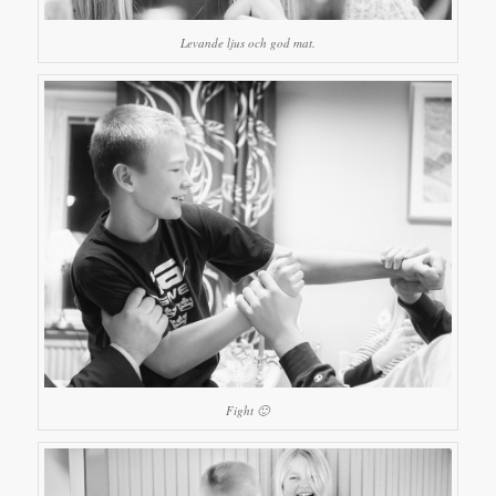
Levande ljus och god mat.
Fight 🙂