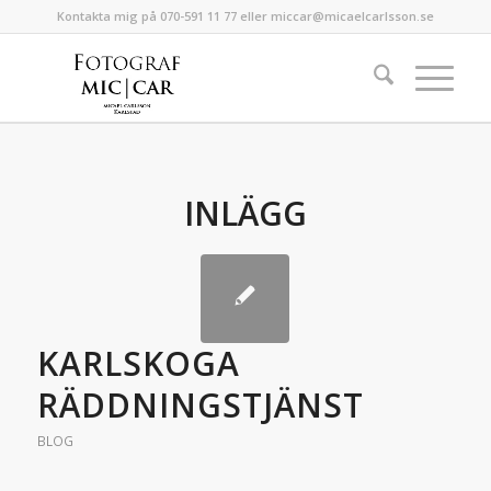
Kontakta mig på 070-591 11 77 eller miccar@micaelcarlsson.se
INLÄGG
KARLSKOGA
RÄDDNINGSTJÄNST
BLOG