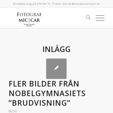
Kontakta mig på 070-591 11 77 eller miccar@micaelcarlsson.se
INLÄGG
FLER BILDER FRÅN
NOBELGYMNASIETS
”BRUDVISNING”
BLOG