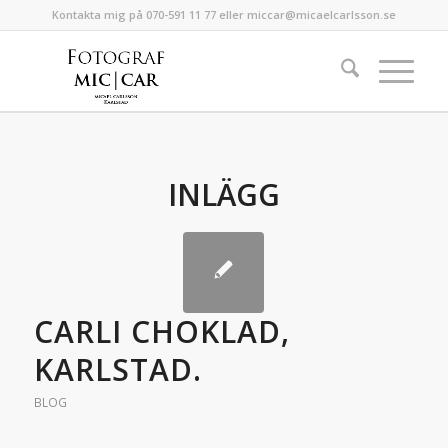
Kontakta mig på 070-591 11 77 eller miccar@micaelcarlsson.se
INLÄGG
CARLI CHOKLAD,
KARLSTAD.
BLOG