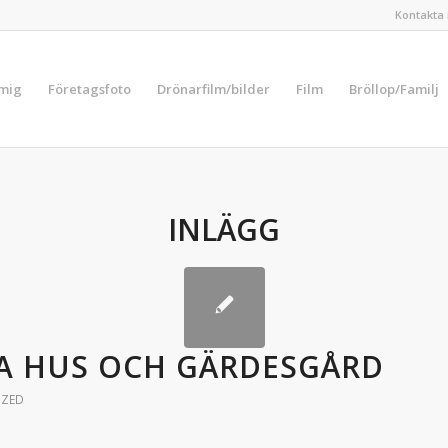
Kontakta 
 mig
Företagsfoto
Drönarfilm/bilder
Film
Bröllop/Familj
INLÄGG
A HUS OCH GÄRDESGÅRD
IZED