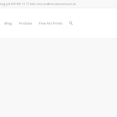
mig på 070-591 11 77 eller miccar@micaelcarlsson.se
Blog
Prislista
Fine Art Prints