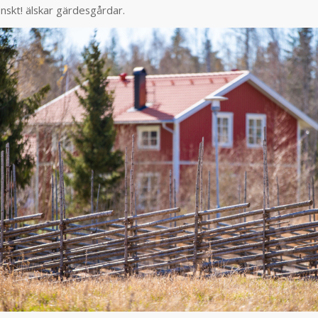
nskt! älskar gärdesgårdar.