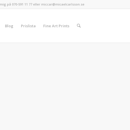
mig på 070-591 11 77 eller miccar@micaelcarlsson.se
Blog
Prislista
Fine Art Prints