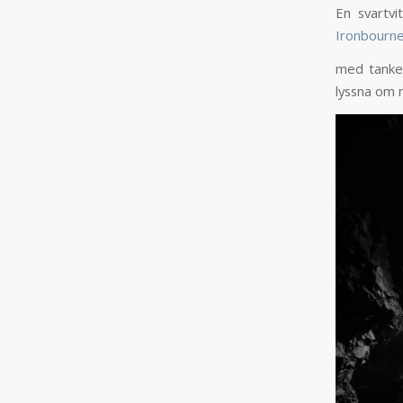
En svartvi
Ironbourn
med tanke 
lyssna om n