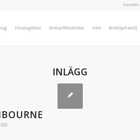
Kontakta 
 mig
Företagsfoto
Drönarfilm/bilder
Film
Bröllop/Familj
INLÄGG
NBOURNE
IZED