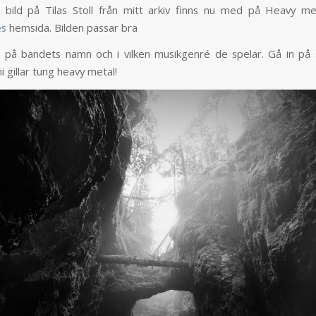
t bild på Tilas Stoll från mitt arkiv finns nu med på Heavy m
es
hemsida. Bilden passar bra
på bandets namn och i vilken musikgenré de spelar. Gå in på 
i gillar tung heavy metal!