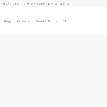
mig på 070-591 11 77 eller miccar@micaelcarlsson.se
Blog
Prislista
Fine Art Prints