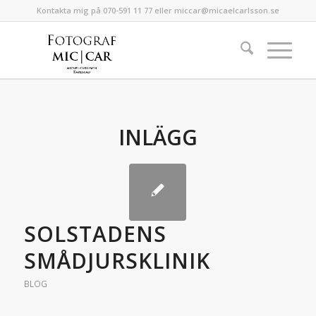
Kontakta mig på 070-591 11 77 eller miccar@micaelcarlsson.se
INLÄGG
SOLSTADENS
SMÅDJURSKLINIK
BLOG