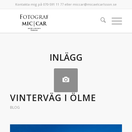
Kontakta mig på 070-591 11 77 eller miccar@micaelcarlsson.se
INLÄGG
VINTERVÄG I ÖLME
BLOG