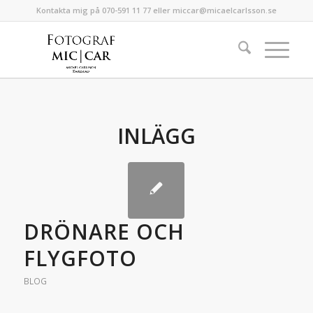
Kontakta mig på 070-591 11 77 eller miccar@micaelcarlsson.se
INLÄGG
DRÖNARE OCH
FLYGFOTO
BLOG