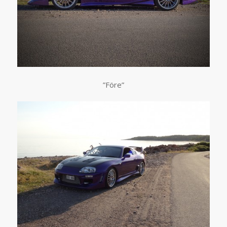
”Före”