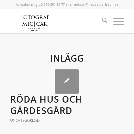
Kontakta mig på 070-591 11 77 eller miccar@micaelcarlsson.se
INLÄGG
RÖDA HUS OCH
GÄRDESGÅRD
UNCATEGORIZED