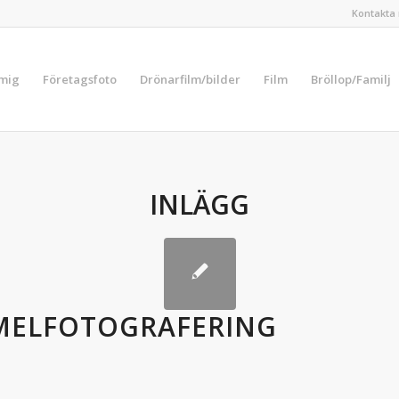
Kontakta 
 mig
Företagsfoto
Drönarfilm/bilder
Film
Bröllop/Familj
INLÄGG
MELFOTOGRAFERING