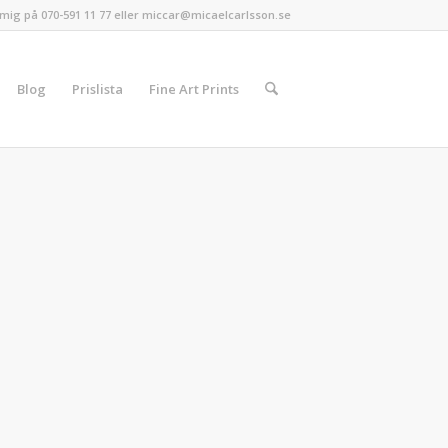
mig på 070-591 11 77 eller miccar@micaelcarlsson.se
Blog
Prislista
Fine Art Prints