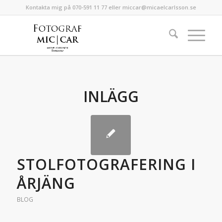
Kontakta mig på 070-591 11 77 eller miccar@micaelcarlsson.se
INLÄGG
STOLFOTOGRAFERING I
ÅRJÄNG
BLOG