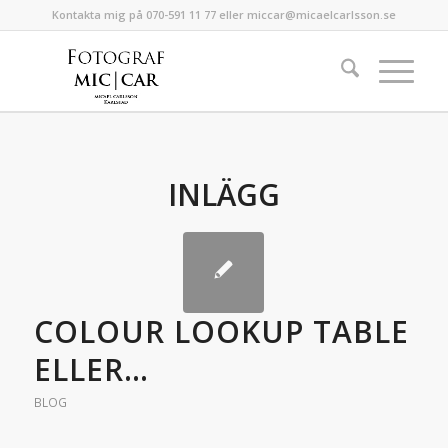
Kontakta mig på 070-591 11 77 eller miccar@micaelcarlsson.se
INLÄGG
COLOUR LOOKUP TABLE
ELLER…
BLOG