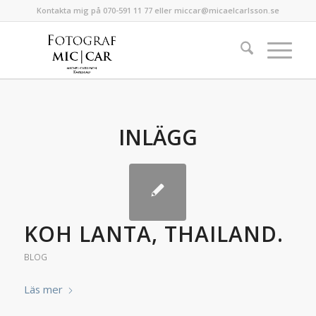
Kontakta mig på 070-591 11 77 eller miccar@micaelcarlsson.se
INLÄGG
KOH LANTA, THAILAND.
BLOG
Läs mer