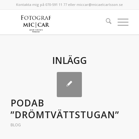
Kontakta mig på 070-591 11 77 eller miccar@micaelcarlsson.se
INLÄGG
PODAB
”DRÖMTVÄTTSTUGAN”
BLOG