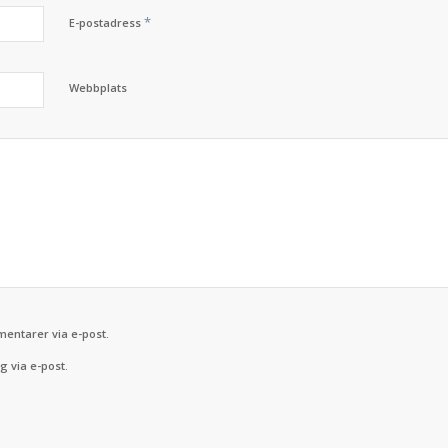
*
E-postadress
Webbplats
ntarer via e-post.
 via e-post.