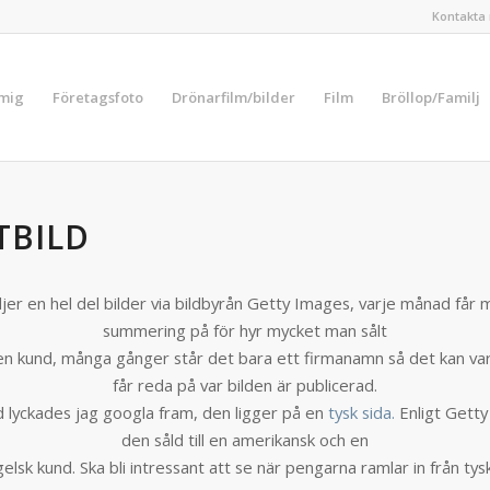
Kontakta 
 mig
Företagsfoto
Drönarfilm/bilder
Film
Bröllop/Familj
TBILD
ljer en hel del bilder via bildbyrån Getty Images, varje månad får
summering på för hyr mycket man sålt
ilken kund, många gånger står det bara ett firmanamn så det kan var
får reda på var bilden är publicerad.
d lyckades jag googla fram, den ligger på en
tysk sida.
Enligt Getty
den såld till en amerikansk och en
elsk kund. Ska bli intressant att se när pengarna ramlar in från tys