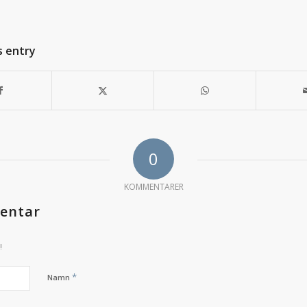
s entry
0
KOMMENTARER
entar
!
*
Namn