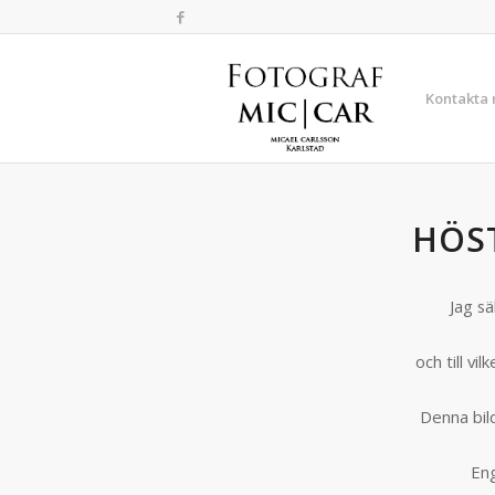
Kontakta
HÖS
Jag sä
och till v
Denna bil
Eng