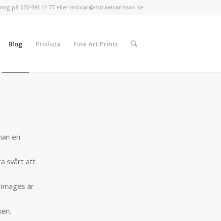
mig på 070-591 11 77 eller miccar@micaelcarlsson.se
Blog
Prislista
Fine Art Prints
 man en
a svårt att
 images är
ken.