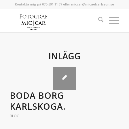
Kontakta mig på 070-591 11 77 eller miccar@micaelcarlsson.se
INLÄGG
BODA BORG
KARLSKOGA.
BLOG