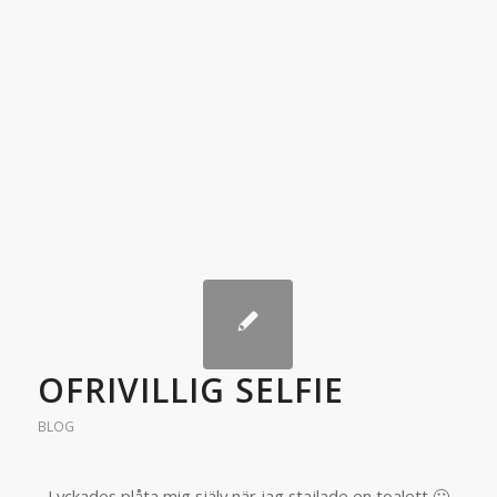
OFRIVILLIG SELFIE
BLOG
Lyckades plåta mig själv när jag stajlade en toalett 🙂