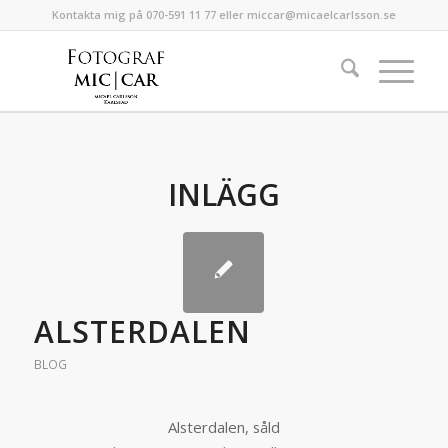
Kontakta mig på 070-591 11 77 eller miccar@micaelcarlsson.se
INLÄGG
ALSTERDALEN
BLOG
Alsterdalen, såld